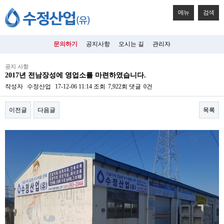
메뉴
검색
문의하기
공지사항
오시는 길
관리자
공지 사항
2017년 전남장성에 영업소를 마련하였습니다.
작성자
수정산업
17-12-06 11:14
조회
7,922회
댓글
0건
이전글
다음글
목록
본문